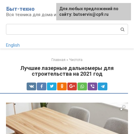
Перейти
Быт-техно
Для любых предложений по
к
Вся техника для дома и сада
сайту: butservis@cp9.ru
контенту
Поиск:
English
Главная
»
Чистота
Лучшие лазерные дальномеры для
строительства на 2021 год