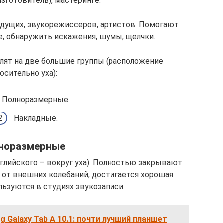
изготовитель), мастеринге.
дущих, звукорежиссеров, артистов. Помогают
е, обнаружить искажения, шумы, щелчки.
лят на две большие группы (расположение
осительно уха):
Полноразмерные.
Накладные.
норазмерные
английского – вокруг уха). Полностью закрывают
 от внешних колебаний, достигается хорошая
льзуются в студиях звукозаписи.
 Galaxy Tab A 10.1: почти лучший планшет