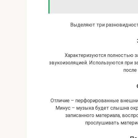
Выделяют три разновидност
Характеризуются полностью з
звукоизоляцией. Используются при з
после 
Отличие – перфорированные внешние
Минус – музыка будет слышна ок
записанного материала, воспр
прослушивать материал