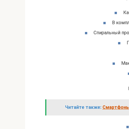
Ка
В компл
Спиральный про
П
Мак
Читайте также:
Смартфоны 