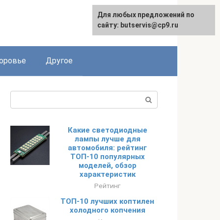
Для любых предложений по
English
сайту: butservis@cp9.ru
оровье
Другое
Поиск:
Какие светодиодные
лампы лучше для
автомобиля: рейтинг
ТОП-10 популярных
моделей, обзор
характеристик
Рейтинг
ТОП-10 лучших коптилен
холодного копчения