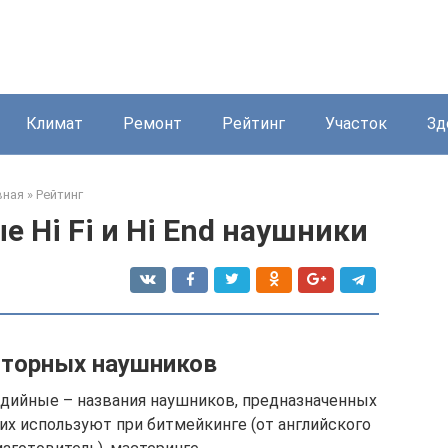
Климат
Ремонт
Рейтинг
Участок
Зд
вная
»
Рейтинг
 Hi Fi и Hi End наушники
торных наушников
дийные – названия наушников, предназначенных
 их используют при битмейкинге (от английского