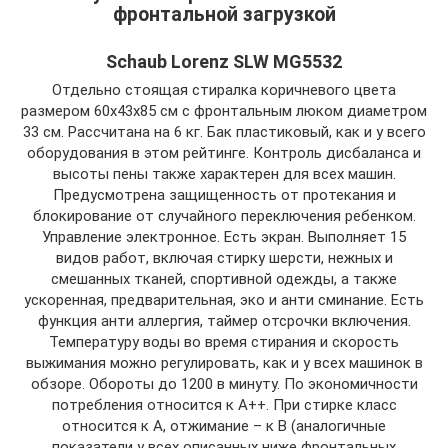
фронтальной загрузкой
Schaub Lorenz SLW MG5532
Отдельно стоящая стиралка коричневого цвета
размером 60х43х85 см с фронтальным люком диаметром
33 см. Рассчитана на 6 кг. Бак пластиковый, как и у всего
оборудования в этом рейтинге. Контроль дисбаланса и
высоты пены также характерен для всех машин.
Предусмотрена защищенность от протекания и
блокирование от случайного переключения ребенком.
Управление электронное. Есть экран. Выполняет 15
видов работ, включая стирку шерсти, нежных и
смешанных тканей, спортивной одежды, а также
ускоренная, предварительная, эко и анти сминание. Есть
функция анти аллергия, таймер отсрочки включения.
Температуру воды во время стирания и скорость
выжимания можно регулировать, как и у всех машинок в
обзоре. Обороты до 1200 в минуту. По экономичности
потребления относится к А++. При стирке класс
относится к А, отжимание – к В (аналогичные
показатели у всех описанных ниже фронтальных