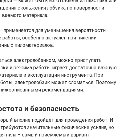
лодки — может быть изготовлена из пластика или
ышения скольжения лобзика по поверхности
ываемого материала.
— применяется для уменьшения вероятности
 работы, особенно актуален при пилении
анных пиломатериалов.
ваться электролобзиком, можно приступать
илки и режима работы играет достаточно важную
материала и эксплуатации инструмента. При
боты, электролобзик может сломаться. Поэтому
ь нижеописанными рекомендациями.
стота и безопасность
орый вполне подойдёт для проведения работ. И
 требуются значительные физические усилия, но
ая пила – самый приемлемый вариант.