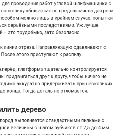
е для проведения работ угловой шлифмашинки с
поскольку «болгарка» не предназначена для реза
пособом можно лишь в крайнем случае: попытки
ться серьёзными последствиями. Уж лучше
 – это трудоёмко, зато безопасно.
 к линии отреза. Направляющую сдавливают с
После этого приступают к распилу.
вперёд, платформа тщательно контролируется.
 придвигаться друг к другу, чтобы ничего не
ходимо аккуратно придерживать при нескольких
о конца. Тогда деталь не отломается.
илить дерево
 пород выполняется стандартными пилками с
ей величины с шагом зубчиков от 2,5 до 4 мм.
в соответствии с толщиной заготовки.