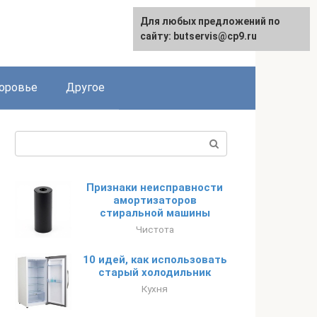
Для любых предложений по
English
сайту: butservis@cp9.ru
оровье
Другое
Поиск:
Признаки неисправности
амортизаторов
стиральной машины
Чистота
10 идей, как использовать
старый холодильник
Кухня