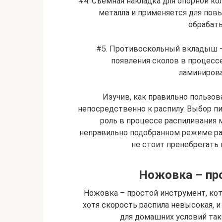
#4. Съемная накладка для опорной ко
металла и применяется для пов
обрабат
#5. Противоскольный вкладыш 
появления сколов в процессе
ламиниров
Изучив, как правильно пользо
непосредственно к распилу. Выбор п
роль в процессе распиливания 
неправильно подобранном режиме ра
не стоит пренебрегат
Ножовка – про
Ножовка – простой инструмент, кот
хотя скорость распила невысокая, и
для домашних условий так