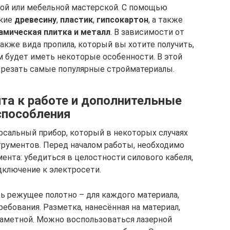
ной или мебельной мастерской. С помощью
гкие
древесину
,
пластик
,
гипсокартон
, а также
амическая плитка и металл
. В зависимости от
также вида пропила, который вы хотите получить,
м будет иметь некоторые особенности. В этой
к резать самые популярные стройматериалы.
та к работе и дополнительные
способления
рсальный прибор, который в некоторых случаях
трументов. Перед началом работы, необходимо
нта: убедиться в целостности силового кабеля,
дключение к электросети.
ь режущее полотно – для каждого материала,
ебования. Разметка, нанесённая на материал,
заметной. Можно воспользоваться лазерной