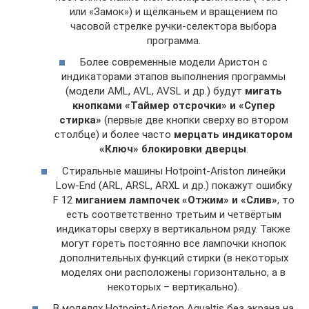
или «Замок») и щёлканьем и вращением по
часовой стрелке ручки-селектора выбора
программа.
Более современные модели Аристон с
индикаторами этапов выполнения программы
(модели AML, AVL, AVSL и др.) будут
мигать
кнопками «Таймер отсрочки» и «Супер
стирка»
(первые две кнопки сверху во втором
столбце) и более часто
мерцать индикатором
«Ключ» блокировки дверцы
.
Стиральные машины Hotpoint-Ariston линейки
Low-End (ARL, ARSL, ARXL и др.) покажут ошибку
F 12
миганием лампочек «Отжим» и «Слив»
, то
есть соответственно третьим и четвёртым
индикаторы сверху в вертикальном ряду. Также
могут гореть постоянно все лампочки кнопок
дополнительных функций стирки (в некоторых
моделях они расположены горизонтально, а в
некоторых – вертикально).
В моделях Hotpoint-Ariston Aqualtis без экрана на