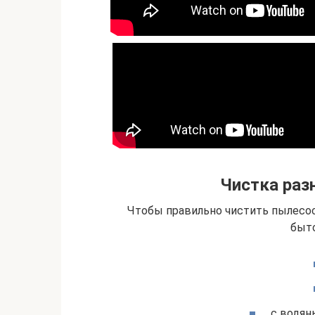
Чистка раз
Чтобы правильно чистить пылесос,
быто
с водян