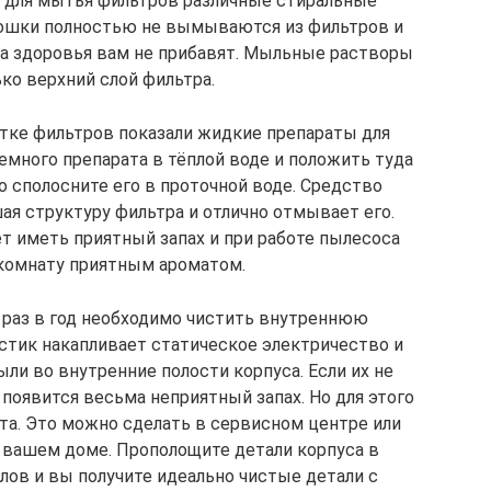
т для мытья фильтров различные стиральные
ошки полностью не вымываются из фильтров и
са здоровья вам не прибавят. Мыльные растворы
ко верхний слой фильтра.
тке фильтров показали жидкие препараты для
емного препарата в тёплой воде и положить туда
о сполосните его в проточной воде. Средство
ая структуру фильтра и отлично отмывает его.
т иметь приятный запах и при работе пылесоса
 комнату приятным ароматом.
 раз в год необходимо чистить внутреннюю
стик накапливает статическое электричество и
ли во внутренние полости корпуса. Если их не
появится весьма неприятный запах. Но для этого
ата. Это можно сделать в сервисном центре или
 вашем доме. Прополощите детали корпуса в
лов и вы получите идеально чистые детали с