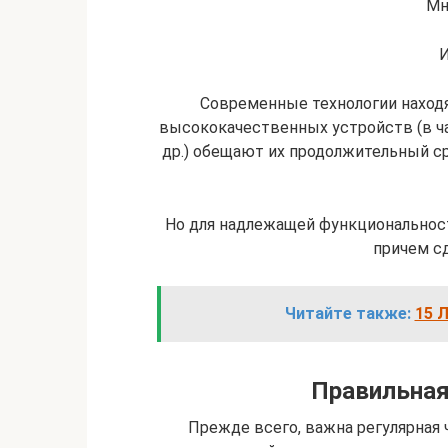
Мн
И
Современные технологии находя
высококачественных устройств (в ча
др.) обещают их продолжительный с
Но для надлежащей функциональност
причем сд
Читайте также:
15 
Правильная
Прежде всего, важна регулярная 