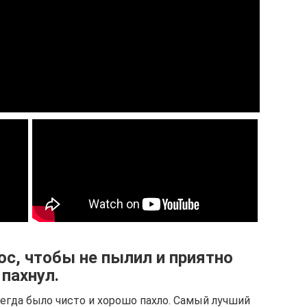
с, чтобы не пылил и приятно
пахнул.
егда было чисто и хорошо пахло. Самый лучший