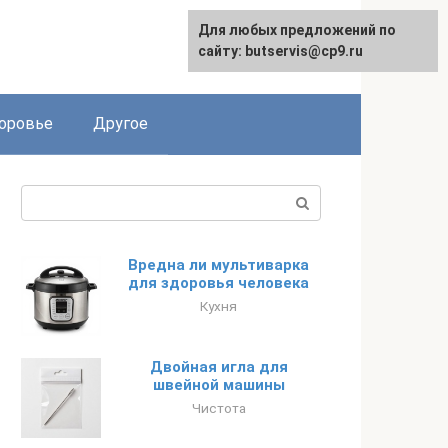
Для любых предложений по
English
сайту: butservis@cp9.ru
оровье
Другое
Поиск:
Вредна ли мультиварка
для здоровья человека
Кухня
Двойная игла для
швейной машины
Чистота