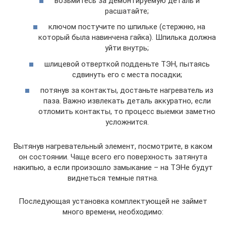
возьмитесь за демонтируемую деталь и
расшатайте;
ключом постучите по шпильке (стержню, на
который была навинчена гайка). Шпилька должна
уйти внутрь;
шлицевой отверткой подденьте ТЭН, пытаясь
сдвинуть его с места посадки;
потянув за контакты, достаньте нагреватель из
паза. Важно извлекать деталь аккуратно, если
отломить контакты, то процесс выемки заметно
усложнится.
Вытянув нагревательный элемент, посмотрите, в каком
он состоянии. Чаще всего его поверхность затянута
накипью, а если произошло замыкание – на ТЭНе будут
виднеться темные пятна.
Последующая установка комплектующей не займет
много времени, необходимо: