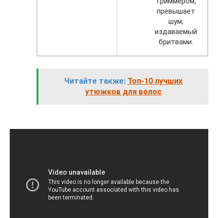
триммером,
превышает
шум,
издаваемый
бритвами.
Читайте также:
Топ-10 лучших
утюжков для волос