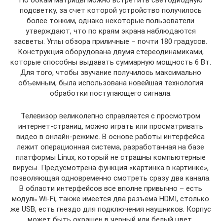
По бокам матрицы можно встретить светодиодную
подсветку, за счет которой устройство получилось
более тонким, однако некоторые пользователи
утверждают, что по краям экрана наблюдаются
засветы. Углы обзора приличные – почти 180 градусов.
Конструкция оборудована двумя стереодинамиками,
которые способны выдавать суммарную мощность 6 Вт.
Для того, чтобы звучание получилось максимально
объемным, была использована новейшая технология
обработки поступающего сигнала.
Телевизор великолепно справляется с просмотром
интернет-страниц, можно играть или просматривать
видео в онлайн-режиме. В основе работы интерфейса
лежит операционная система, разработанная на базе
платформы Linux, который не страшны компьютерные
вирусы. Предусмотрена функция «картинка в картинке»,
позволяющая одновременно смотреть сразу два канала.
В области интерфейсов все вполне привычно – есть
модуль Wi-Fi, также имеется два разъема HDMI, столько
же USB, есть гнездо для подключения наушников. Корпус
может быть окрашен в черный или белый цвет,