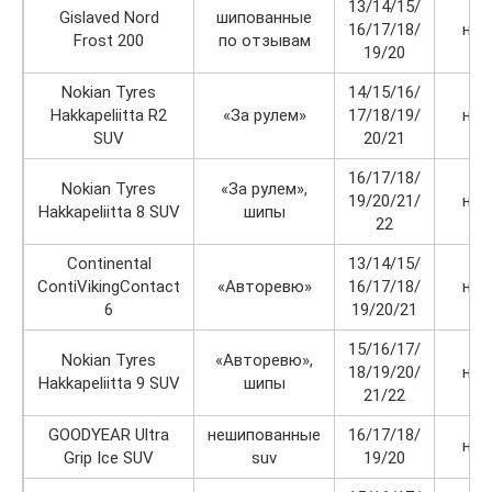
13/14/15/
Gislaved Nord
шипованные
16/17/18/
нет
Frost 200
по отзывам
19/20
Nokian Tyres
14/15/16/
Hakkapeliitta R2
«За рулем»
17/18/19/
нет
SUV
20/21
16/17/18/
Nokian Tyres
«За рулем»,
19/20/21/
нет
Hakkapeliitta 8 SUV
шипы
22
Continental
13/14/15/
ContiVikingContact
«Авторевю»
16/17/18/
нет
6
19/20/21
15/16/17/
Nokian Tyres
«Авторевю»,
18/19/20/
нет
Hakkapeliitta 9 SUV
шипы
21/22
GOODYEAR Ultra
нешипованные
16/17/18/
нет
Grip Ice SUV
suv
19/20