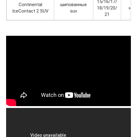
15/16/17/
Continental
шипованные
18/19/20/
нет
IceContact 2 SUV
suv
21