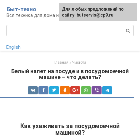
Перейти
Быт-техно
Для любых предложений по
к
Вся техника для дома и сада
сайту: butservis@cp9.ru
контенту
Поиск:
English
Главная
»
Чистота
Белый налет на посуде и в посудомоечной
машине – что делать?
Как ухаживать за посудомоечной
машиной?