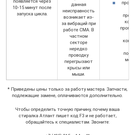
появляется через
прого
данная
10-15 минут после
и
неисправность
запуска цикла.
прог
возникает из-
кон
за вибраций при
пропа
работе СМА. В
и
частном
конт
секторе
гр
нередко
полн
проводку
меня
перегрызают
крысы или
мыши.
* Приведены цены только за работу мастера. Запчасти,
подлежащие замене, оплачиваются дополнительно.
Чтобы определить точную причину, почему ваша
стиралка Атлант пишет код F3 и не работает,
обращайтесь к специалистам. Звоните: