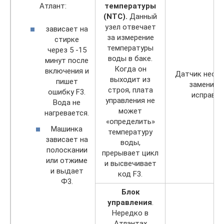
Атлант:
температуры
(NTC).
Данный
узел отвечает
зависает на
за измерение
стирке
температуры
через 5 -15
воды в баке.
минут после
Когда он
включения и
Датчик необ
выходит из
пишет
заменить
строя, плата
ошибку F3.
исправны
управления не
Вода не
может
нагревается.
«определить»
Машинка
температуру
зависает на
воды,
полоскании
прерывает цикл
или отжиме
и высвечивает
и выдает
код F3.
Ф3.
Блок
управления
.
Нередко в
Атлантах