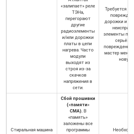
«залипает» реле
Требуется пр
ТЭНа,
повреждён
перегорают
дорожки и за
другие
неисправ
радиоэлементы
элементы пла
и/или дорожки
серьёзн
платы в цепи
повреждениях
нагрева. Часто
мастер меняе
модули
новую.
выходят из
строя из-за
скачков
напряжения в
сети.
Сбой прошивки
(
«
памяти
»
СМА).
В
«память»
заложены все
Стиральная машина
программы
Необходи