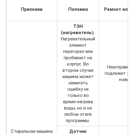
Признаки
Поломка
Ремонт или 
ТЭН
(нагреватель).
Нагревательный
элемент
перегорел или
пробивает на
корпус. Во
Неисправны
втором случае
подлежит зам
машина может
новый.
зажигать
ошибку не
только во
время нагрева
воды, но и на
любом этапе
программы.
Стиральная машина
Датчик