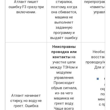
Атлант пишет
стиралки,
перепрограмм
ошибку F3 сразу при
поэтому, когда
«память» б
включении.
она сбивается,
управлени
машина не
выполняет
заданную
программу и
выдаёт ошибку.
Неисправны
проводка или
Необходи
контакты
на
восстанов
участке цепи
проводку/кон
между ТЭНом и
Для этог
модулем
управления.
ма
Происходит
де
обрыв сигнала,
скрут
из-за чего
полн
Атлант начинает
машинка не
меняе
стирку, но воду не
греет воду.
с про
греет. Ошибка
Чаще всего