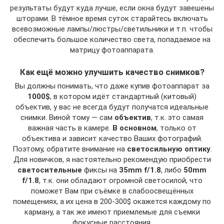
результаты будут куда лучше, если окна будут завешены
шторами. В тёмное время суток старайтесь включать
всевозможные лампы/люстры/светильники и т.п. чтобы
обеспечить большое количество света, попадаемое на
матрицу фотоаппарата.
Как ещё можно улучшить качество снимков?
Вы должны понимать, что даже купив фотоаппарат за
1000$
, в котором идёт стандартный (китовый)
объектив, у вас не всегда будут получатся идеальные
снимки. Виной тому — сам
объектив
, т.к. это самая
важная часть в камере.
В основном
, только от
объектива и зависит качество Ваших фотографий.
Поэтому, обратите внимание на
светосильную оптику
.
Для новичков, я настоятельно рекомендую приобрести
светосительные
фиксы на
35mm f/1.8
, либо
50mm
f/1.8
, т.к. они обладают огромной светосилой, что
поможет Вам при съёмке в слабоосвещённых
помещениях, а их цена в 200-300$ окажется каждому по
карману, а так же имеют приемлемые для съемки
фокусные расстояния.