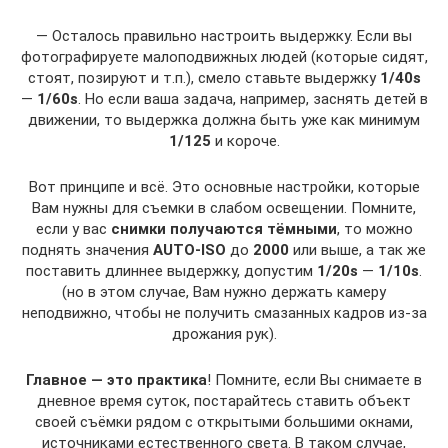
— Осталось правильно настроить выдержку. Если вы
фотографируете малоподвижных людей (которые сидят,
стоят, позируют и т.п.), смело ставьте выдержку
1/40s
—
1/60s
. Но если ваша задача, например, заснять детей в
движении, то выдержка должна быть уже как минимум
1/125
и короче.
Вот принципе и всё. Это основные настройки, которые
Вам нужны для съемки в слабом освещении. Помните,
если у вас
снимки получаются тёмными
, то можно
поднять значения
AUTO-ISO
до
2000
или выше, а так же
поставить длиннее выдержку, допустим
1/20s
—
1/10s
.
(но в этом случае, Вам нужно держать камеру
неподвижно, чтобы не получить смазанных кадров из-за
дрожания рук).
Главное — это практика
! Помните, если Вы снимаете в
дневное время суток, постарайтесь ставить объект
своей съёмки рядом с открытыми большими окнами,
источниками естественного света. В таком случае,