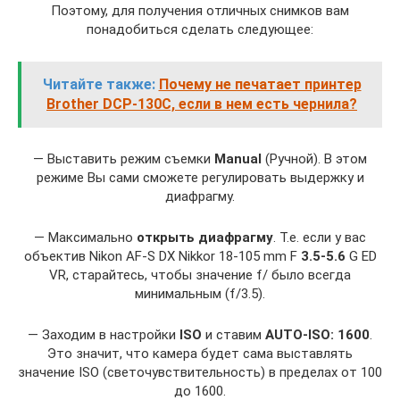
Поэтому, для получения отличных снимков вам
понадобиться сделать следующее:
Читайте также:
Почему не печатает принтер
Brother DCP-130C, если в нем есть чернила?
— Выставить режим съемки
Manual
(Ручной). В этом
режиме Вы сами сможете регулировать выдержку и
диафрагму.
— Максимально
открыть диафрагму
. Т.е. если у вас
объектив Nikon AF-S DX Nikkor 18-105 mm F
3.5-5.6
G ED
VR, старайтесь, чтобы значение f/ было всегда
минимальным (f/3.5).
— Заходим в настройки
ISO
и ставим
AUTO-ISO: 1600
.
Это значит, что камера будет сама выставлять
значение ISO (светочувствительность) в пределах от 100
до 1600.