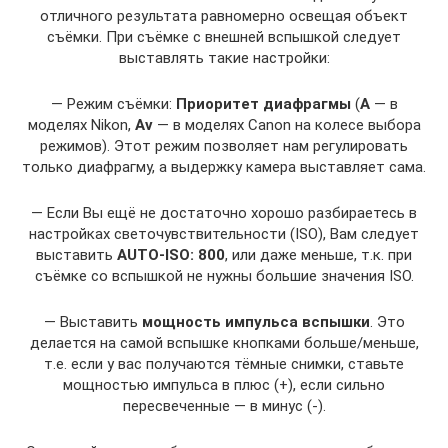
отличного результата равномерно освещая объект
съёмки. При съёмке с внешней вспышкой следует
выставлять такие настройки:
— Режим съёмки:
Приоритет диафрагмы
(
A
— в
моделях Nikon,
Av
— в моделях Canon на колесе выбора
режимов). Этот режим позволяет нам регулировать
только диафрагму, а выдержку камера выставляет сама.
— Если Вы ещё не достаточно хорошо разбираетесь в
настройках светочувствительности (ISO), Вам следует
выставить
AUTO-ISO: 800
, или даже меньше, т.к. при
съёмке со вспышкой не нужны большие значения ISO.
— Выставить
мощность импульса вспышки
. Это
делается на самой вспышке кнопками больше/меньше,
т.е. если у вас получаются тёмные снимки, ставьте
мощностью импульса в плюс (+), если сильно
пересвеченные — в минус (-).