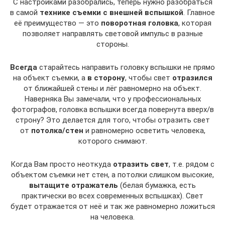
С настройками разобрались, теперь нужно разобраться
в самой
технике съемки с внешней вспышкой
. Главное
её преимущество — это
поворотная головка
, которая
позволяет направлять световой импульс в разные
стороны.
Всегда
старайтесь направить головку вспышки не прямо
на объект съемки, а
в сторону
, чтобы свет
отразился
от ближайшей стены и лёг равномерно на объект.
Наверняка Вы замечали, что у профессиональных
фотографов, головка вспышки всегда повернута вверх/в
строну? Это делается для того, чтобы отразить свет
от
потолка/стен
и равномерно осветить человека,
которого снимают.
Когда Вам просто неоткуда
отразить свет
, т.е. рядом с
объектом съемки нет стен, а потолки слишком высокие,
вытащите отражатель
(белая бумажка, есть
практически во всех современных вспышках). Свет
будет отражается от неё и так же равномерно ложиться
на человека.