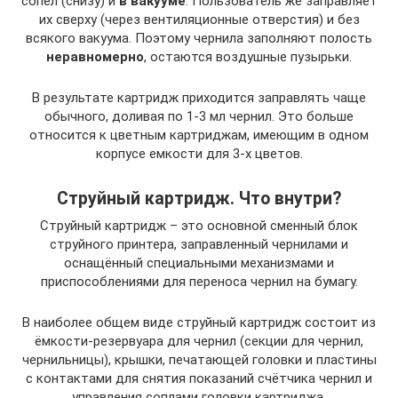
сопел (снизу) и
в вакууме
. Пользователь же заправляет
их сверху (через вентиляционные отверстия) и без
всякого вакуума. Поэтому чернила заполняют полость
неравномерно
, остаются воздушные пузырьки.
В результате картридж приходится заправлять чаще
обычного, доливая по 1-3 мл чернил. Это больше
относится к цветным картриджам, имеющим в одном
корпусе емкости для 3-х цветов.
Струйный картридж. Что внутри?
Струйный картридж – это основной сменный блок
струйного принтера, заправленный чернилами и
оснащённый специальными механизмами и
приспособлениями для переноса чернил на бумагу.
В наиболее общем виде струйный картридж состоит из
ёмкости-резервуара для чернил (секции для чернил,
чернильницы), крышки, печатающей головки и пластины
с контактами для снятия показаний счётчика чернил и
управления соплами головки картриджа.