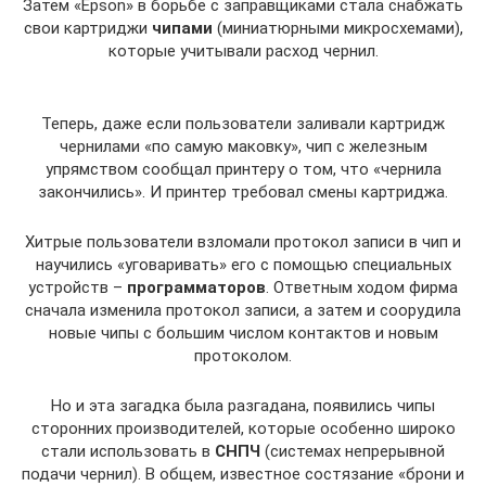
Затем «Epson» в борьбе с заправщиками стала снабжать
свои картриджи
чипами
(миниатюрными микросхемами),
которые учитывали расход чернил.
Теперь, даже если пользователи заливали картридж
чернилами «по самую маковку», чип с железным
упрямством сообщал принтеру о том, что «чернила
закончились». И принтер требовал смены картриджа.
Хитрые пользователи взломали протокол записи в чип и
научились «уговаривать» его с помощью специальных
устройств –
программаторов
. Ответным ходом фирма
сначала изменила протокол записи, а затем и соорудила
новые чипы с большим числом контактов и новым
протоколом.
Но и эта загадка была разгадана, появились чипы
сторонних производителей, которые особенно широко
стали использовать в
СНПЧ
(системах непрерывной
подачи чернил). В общем, известное состязание «брони и