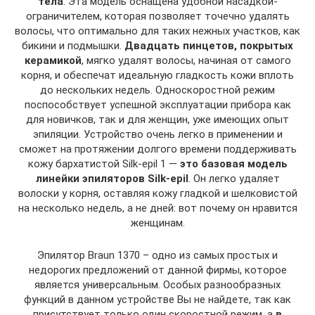
тела
. Эта модель оснащена удобной насадкой-
ограничителем, которая позволяет точечно удалять
волосы, что оптимально для таких нежных участков, как
бикини и подмышки.
Двадцать пинцетов, покрытых
керамикой
, мягко удалят волосы, начиная от самого
корня, и обеспечат идеальную гладкость кожи вплоть
до нескольких недель. Односкоростной режим
поспособствует успешной эксплуатации прибора как
для новичков, так и для женщин, уже имеющих опыт
эпиляции. Устройство очень легко в применении и
сможет на протяжении долгого времени поддерживать
кожу бархатистой Silk-epil 1 —
это базовая модель
линейки эпиляторов Silk-epil
. Он легко удаляет
волоски у корня, оставляя кожу гладкой и шелковистой
на несколько недель, а не дней: вот почему он нравится
женщинам.
Эпилятор Braun 1370 – одно из самых простых и
недорогих предложений от данной фирмы, которое
является универсальным. Особых разнообразных
функций в данном устройстве Вы не найдете, так как
присутствует только один скоростной режим, а
в