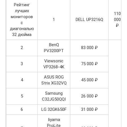
Рейтинг
лучших
110
мониторов
1
DELL UP3216Q
000
с
₽
диагональю
32 дюйма
BenQ
2
83 000 ₽
PV3200PT
Viewsonic
3
75 000 ₽
VP3268-4K
ASUS ROG
4
45 000 ₽
Strix XG32VQ
Samsung
5
26 000 ₽
C32JG50QQI
6
LG 32GK650F
31 000 ₽
Iiyama
ProLite