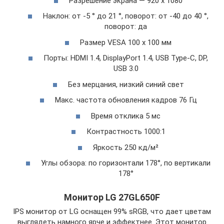
Разрешение экрана — 920 х 1080
Наклон: от -5 ° до 21 °, поворот: от -40 до 40 °,
поворот: да
Размер VESA 100 х 100 мм
Порты: HDMI 1.4, DisplayPort 1.4, USB Type-C, DP,
USB 3.0
Без мерцания, низкий синий свет
Макс. частота обновления кадров 76 Гц
Время отклика 5 мс
Контрастность 1000:1
Яркость 250 кд/м²
Углы обзора: по горизонтали 178°, по вертикали
178°
Монитор LG 27GL650F
IPS монитор от LG оснащен 99% sRGB, что дает цветам
выглядеть намного ярче и эффектнее. Этот монитор