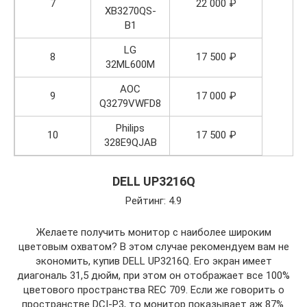
7
22 000 ₽
XB3270QS-
B1
LG
8
17 500 ₽
32ML600M
AOC
9
17 000 ₽
Q3279VWFD8
Philips
10
17 500 ₽
328E9QJAB
DELL UP3216Q
Рейтинг: 4.9
Желаете получить монитор с наиболее широким
цветовым охватом? В этом случае рекомендуем вам не
экономить, купив DELL UP3216Q. Его экран имеет
диагональ 31,5 дюйм, при этом он отображает все 100%
цветового пространства REC 709. Если же говорить о
пространстве DCI-P3, то монитор показывает аж 87%.