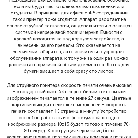
если им будут часто пользоваться школьники или
студенты. В принципе, для офиса с 4-5 сотрудниками
такой принтер тоже сгодится. Аппарат работает на
основе струйной технологии, он дополнительно оснащен
системой непрерывной подачи чернил. Емкости с
краской находятся не под корпусом устройства, а
вынесены за его пределы. Это сказывается на
увеличении габаритов, зато значительно упрощает
обслуживание аппарата, к тому же за один раз можно
распечатать приличный объем документов. Лоток для
бумаги вмещает в себя сразу сто листов.
Для струйного принтера скорость печати очень высокая
– стандартный лист А4 с черно-белым текстом или
изображением печатается в течение 27 секунд. Цветные
картинки выходят несколько медленнее – скорость
печати составляет 15 страниц в минуту. Устройство
способно работать и с фотобумагой, но одно
изображение размера 10х15 будет готово в течение 70-
80 секунд. Конструкция чернильниц была
усовершенствована, поэтому никаких помарок и потеков