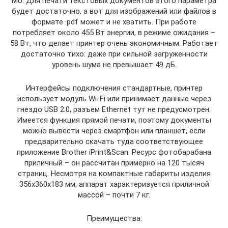
Мб. Для печати текстовых документов этого параметра
будет достаточно, а вот для изображений или файлов в
формате .pdf может и не хватить. При работе
потребляет около 455 Вт энергии, в режиме ожидания –
58 Вт, что делает принтер очень экономичным. Работает
достаточно тихо: даже при сильной загруженности
уровень шума не превышает 49 дБ.
Интерфейсы подключения стандартные, принтер
использует модуль Wi-Fi или принимает данные через
гнездо USB 2.0, разъем Ethernet тут не предусмотрен.
Имеется функция прямой печати, поэтому документы
можно вывести через смартфон или планшет, если
предварительно скачать туда соответствующее
приложение Brother iPrint&Scan. Ресурс фотобарабана
приличный – он рассчитан примерно на 120 тысяч
страниц. Несмотря на компактные габариты изделия
356х360х183 мм, аппарат характеризуется приличной
массой – почти 7 кг.
Преимущества: