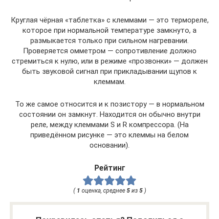
Круглая чёрная «таблетка» с клеммами — это термореле,
которое при нормальной температуре замкнуто, а
размыкается только при сильном нагревании.
Проверяется омметром — сопротивление должно
стремиться к нулю, или в режиме «прозвонки» — должен
быть звуковой сигнал при прикладывании щупов к
клеммам.
То же самое относится и к позистору — в нормальном
состоянии он замкнут. Находится он обычно внутри
реле, между клеммами S и R компрессора. (На
приведённом рисунке — это клеммы на белом
основании).
Рейтинг
(
1
оценка, среднее
5
из
5
)