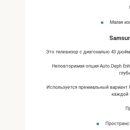
Малая из
Samsu
Это телевизор с диагональю 43 дюйма
Неповторимая опция Auto Deph En
глуб
Используется премиальный вариант 
каждой 
П
Пространст