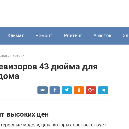
Климат
Ремонт
Рейтинг
Участок
Зд
вная
»
Рейтинг
евизоров 43 дюйма для
дома
т высоких цен
нтересные модели, цена которых соответствует