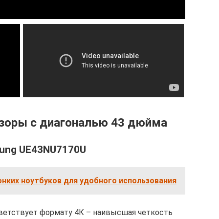
зоры с диагональю 43 дюйма
sung UE43NU7170U
онких ноутбуков для удобного использования
тветствует формату 4К – наивысшая четкость