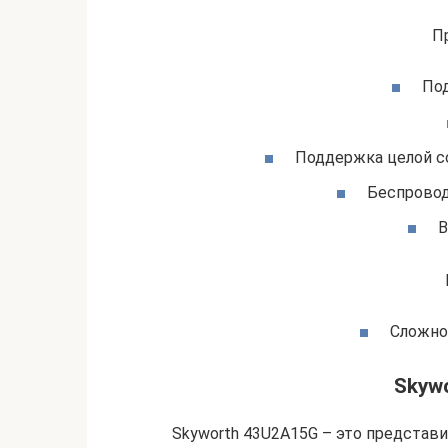
П
По
Поддержка целой с
Беспровод
В
Сложно
Skyw
Skyworth 43U2A15G – это представ