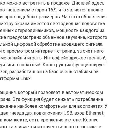
ько можно встретить в продаже. Дисплей здесь
оотношением сторон 16:9, что является вполне
изоров подобных размеров. Частота обновления
иметру экрана имеется светодиодная подсветка.
оенных стереодинамиков, мощность каждого из
жке предусмотрено объемное звучание, которого
альной цифровой обработке входящего сигнала.
 с просмотром интернет-страниц, за счет него
ме онлайн и играть. Интерфейс дружественный,
уитивно понятный. Конструкция функционирует
zen, разработанной на базе очень стабильной
атформы Linux.
вещения, который позволяет в автоматическом
рана. Эта функция будет снижать потребление
ражение наиболее комфортным для восприятия. У
два гнезда для подключения USB, вход Ethernet,
в комплекте, есть крепление к стене. Корпус
изготавливается из качественного пластика, в