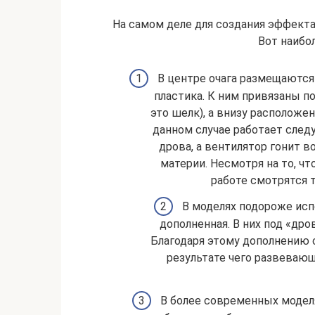
На самом деле для создания эффекта
Вот наибол
В центре очага размещаются
пластика. К ним привязаны п
это шелк), а внизу расположен
данном случае работает след
дрова, а вентилятор гонит в
материи. Несмотря на то, ч
работе смотрятся 
В моделях подороже испо
дополненная. В них под «др
Благодаря этому дополнению с
результате чего развеваю
В более современных моделя