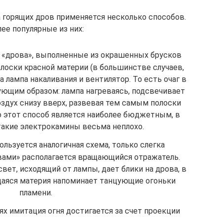
 горящих дров применяется несколько способов.
ее популярные из них:
 «дрова», выполненные из окрашенных брусков
олоски красной материи (в большинстве случаев,
а лампа накаливания и вентилятор. То есть очаг в
ующим образом: лампа нагреваясь, подсвечивает
оздух снизу вверх, развевая тем самым полоски
то этот способ является наиболее бюджетным, в
такие электрокамины весьма неплохо.
льзуется аналогичная схема, только слегка
овами» располагается вращающийся отражатель.
вет, исходящий от лампы, дает блики на дрова, в
щаяся материя напоминает танцующие огоньки
пламени.
х имитация огня достигается за счет проекции