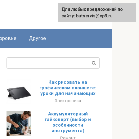
Для любых предложений по
English
сайту: butservis@cp9.ru
оровье
Другое
Поиск:
Как рисовать на
графическом планшете:
уроки для начинающих
Электроника
Аккумуляторный
гайковерт (выбор и
особенности
инструмента)
Ремонт