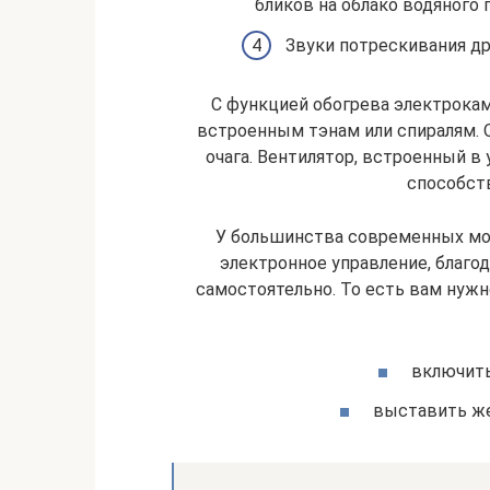
бликов на облако водяного
Звуки потрескивания др
С функцией обогрева электрокам
встроенным тэнам или спиралям. О
очага. Вентилятор, встроенный в 
способст
У большинства современных мо
электронное управление, благо
самостоятельно. То есть вам нуж
включить
выставить же