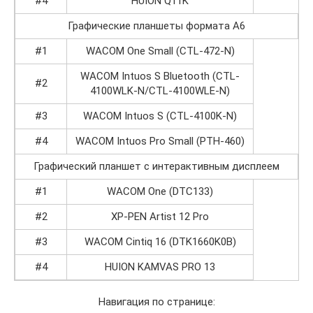
#4
HUION Q11K
Графические планшеты формата А6
#1
WACOM One Small (CTL-472-N)
WACOM Intuos S Bluetooth (CTL-
#2
4100WLK-N/CTL-4100WLE-N)
#3
WACOM Intuos S (СTL-4100K-N)
#4
WACOM Intuos Pro Small (PTH-460)
Графический планшет с интерактивным дисплеем
#1
WACOM One (DTC133)
#2
XP-PEN Artist 12 Pro
#3
WACOM Cintiq 16 (DTK1660K0B)
#4
HUION KAMVAS PRO 13
Навигация по странице: