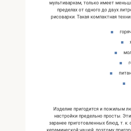
мультиваркам, только имеет меньш
пределах от одного до двух лит
рисоварки. Такая компактная техни
горя
мол
г
питан
Изделие пригодится и пожилым лю
настройки предельно просты. Эти
заранее приготовленных блюд, т. к
керамической чашей, поэтому приго