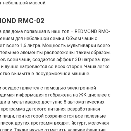
т небольшой массой.
OND RMC-02
а для дома попавшая в наш топ – REDMOND RMC-
тением для небольшой семьи. Объем чаши с
т всего 1,6 литра. Мощность мультиварки всего
евательные элементы расположены таким образом,
в всей чаши, создается эффект 3D нагрева, при
и лучше нагревается со всех сторон. Чаша легко
легко вымыта в посудомоечной машине.
и осуществляется с помощью электронной
ходимая информация отображена на ЖК-дисплее с
ищи в мультиварке доступно 8 автоматических
 программа детского питания, разработанная
 пищи, при которой сохраняются все полезные
писок других программ входят: йогурт, молочная
а пару. Также нужно отметить наличие функции