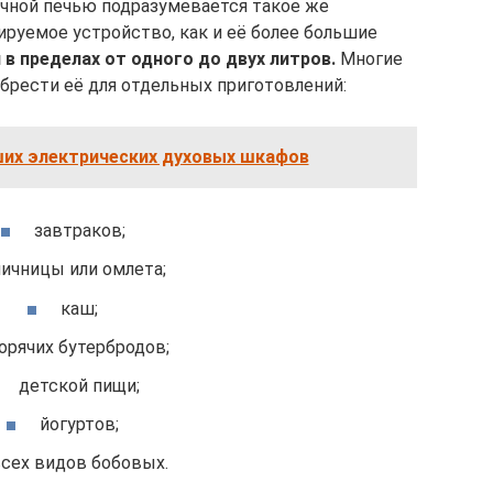
чной печью подразумевается такое же
руемое устройство, как и её более большие
в пределах от одного до двух литров.
Многие
брести её для отдельных приготовлений:
ших электрических духовых шкафов
завтраков;
яичницы или омлета;
каш;
орячих бутербродов;
детской пищи;
йогуртов;
сех видов бобовых.