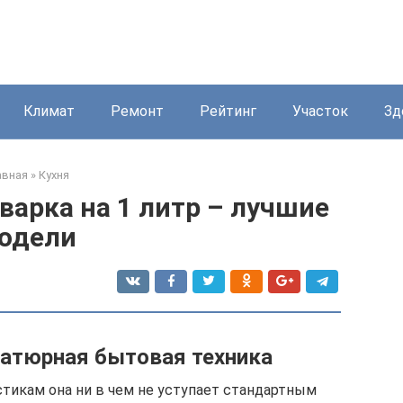
Климат
Ремонт
Рейтинг
Участок
Зд
авная
»
Кухня
арка на 1 литр – лучшие
одели
атюрная бытовая техника
тикам она ни в чем не уступает стандартным