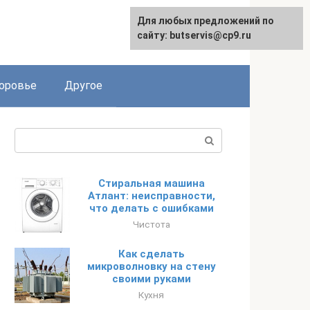
Для любых предложений по
English
сайту: butservis@cp9.ru
оровье
Другое
Поиск:
Стиральная машина
Атлант: неисправности,
что делать с ошибками
Чистота
Как сделать
микроволновку на стену
своими руками
Кухня