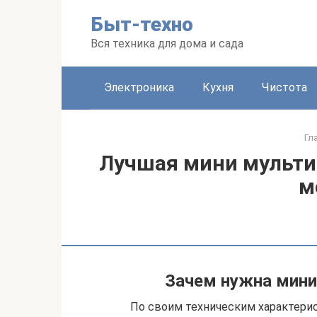
Перейти
Быт-техно
к
контенту
Вся техника для дома и сада
Электроника
Кухня
Чистота
Гл
Лучшая мини мультив
м
Зачем нужна мини
По своим техническим характерис