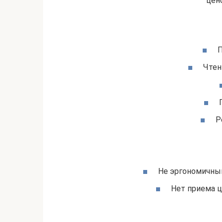
цен
П
Чтен
Р
Не эргономичный
Нет приема ц