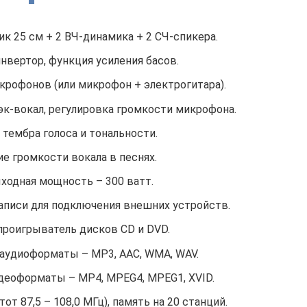
к 25 см + 2 ВЧ-динамика + 2 СЧ-спикера.
нвертор, функция усиления басов.
икрофонов (или микрофон + электрогитара).
бэк-вокал, регулировка громкости микрофона.
тембра голоса и тональности.
е громкости вокала в песнях.
ходная мощность – 300 ватт.
записи для подключения внешних устройств.
роигрыватель дисков CD и DVD.
удиоформаты – MP3, AAC, WMA, WAV.
еоформаты – MP4, MPEG4, MPEG1, XVID.
от 87,5 – 108,0 МГц), память на 20 станций.