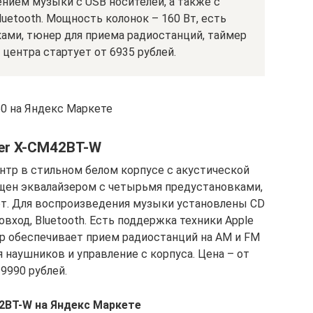
нием музыки с USB носителей, а также с
uetooth. Мощность колонок – 160 Вт, есть
ами, тюнер для приема радиостанций, таймер
 центра стартует от 6935 рублей.
0 на Яндекс Маркете
er X-CM42BT-W
тр в стильном белом корпусе с акустической
щен эквалайзером с четырьмя предустановками,
от. Для воспроизведения музыки установлены CD
вход, Bluetooth. Есть поддержка техники Apple
р обеспечивает прием радиостанций на AM и FM
 наушников и управление с корпуса. Цена – от
9990 рублей.
42BT-W на Яндекс Маркете