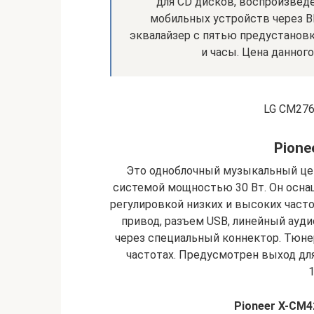
для CD дисков, воспроизведе
мобильных устройств через Bl
эквалайзер с пятью предустановк
и часы. Цена данного
LG CM276
Pione
Это одноблочный музыкальный цен
системой мощностью 30 Вт. Он осна
регулировкой низких и высоких част
привод, разъем USB, линейный аудио
через специальный коннектор. Тюне
частотах. Предусмотрен выход для
1
Pioneer X-CM