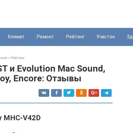
Климат
Ремонт
Рейтинг
Участок
Зд
вная
»
Рейтинг
 и Evolution Мac Sound,
boy, Encore: Отзывы
y MHC-V42D