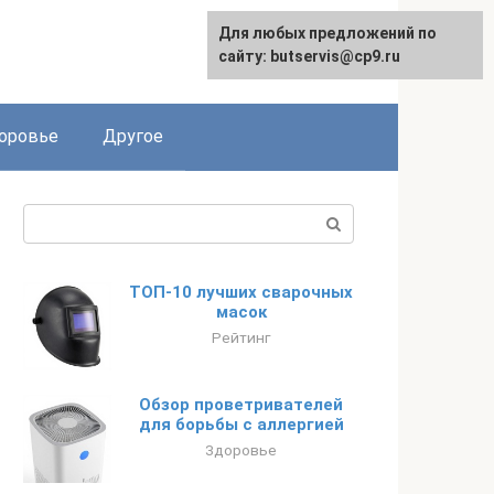
Для любых предложений по
English
сайту: butservis@cp9.ru
оровье
Другое
Поиск:
ТОП-10 лучших сварочных
масок
Рейтинг
Обзор проветривателей
для борьбы с аллергией
Здоровье