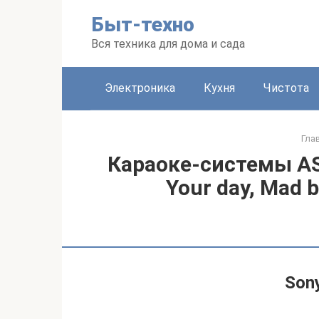
Перейти
Быт-техно
к
контенту
Вся техника для дома и сада
Электроника
Кухня
Чистота
Гла
Караоке-системы AST
Your day, Mad 
Son