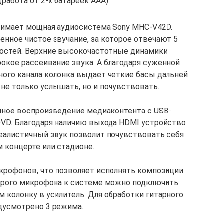
(работа от 2-х батареек ААА).
нимает мощная аудиосистема Sony MHC-V42D.
нное чистое звучание, за которое отвечают 5
ностей. Верхние высокочастотные динамики
окое рассеивание звука. А благодаря суженной
ого канала колонка выдает четкие басы дальней
е только услышать, но и почувствовать.
нное воспроизведение медиаконтента с USB-
 DVD. Благодаря наличию выхода HDMI устройство
реалистичный звук позволит почувствовать себя
 концерте или стадионе.
крофонов, что позволяет исполнять композиции
орого микрофона к системе можно подключить
 колонку в усилитель. Для обработки гитарного
дусмотрено 3 режима.