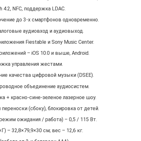
h 4.2, NFC, поддержка LDAC.
чение до 3-х смартфонов одновременно.
алоговые аудиовход и аудиовыход.
иложения Fiestable и Sony Music Center.
ложений – iOS 10.0 и выше, Android.
жка управления жестами.
ние качества цифровой музыки (DSEE).
роводное объединение аудиосистем.
ка + красно-сине-зеленое лазерное шоу.
переноски (сбоку), блокировка от детей.
ежим ожидания / работа) – 0,5 / 115 Вт.
) – 32,8×79,9×30 см; вес – 12,6 кг.