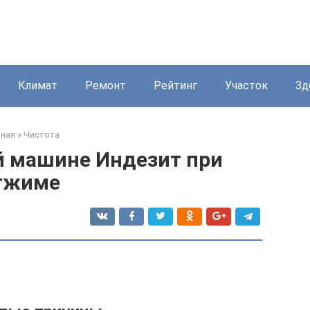
Климат
Ремонт
Рейтинг
Участок
Зд
вная
»
Чистота
й машине Индезит при
тжиме