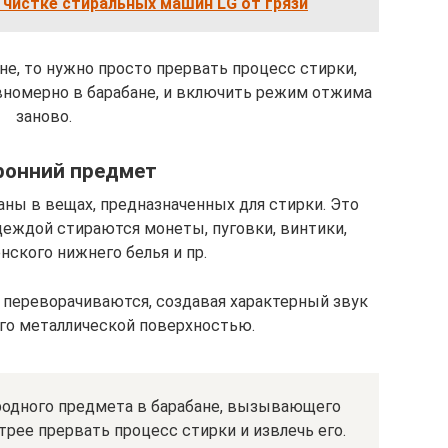
 чистке стиральных машин LG от грязи
не, то нужно просто прервать процесс стирки,
авномерно в барабане, и включить режим отжима
заново.
ронний предмет
ны в вещах, предназначенных для стирки. Это
одеждой стираются монеты, пуговки, винтики,
нского нижнего белья и пр.
 переворачиваются, создавая характерный звук
его металлической поверхностью.
родного предмета в барабане, вызывающего
рее прервать процесс стирки и извлечь его.