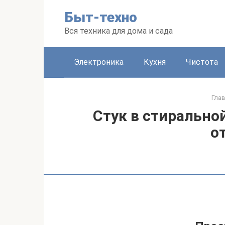
Перейти
Быт-техно
к
контенту
Вся техника для дома и сада
Электроника
Кухня
Чистота
Гла
Стук в стирально
о