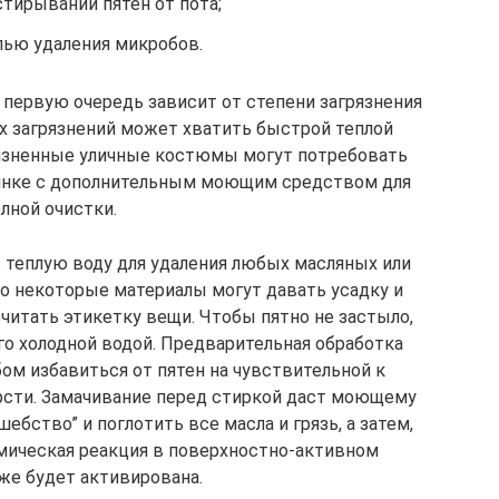
стирывании пятен от пота;
лью удаления микробов.
первую очередь зависит от степени загрязнения
 загрязнений может хватить быстрой теплой
грязненные уличные костюмы могут потребовать
шинке с дополнительным моющим средством для
лной очистки.
 теплую воду для удаления любых масляных или
то некоторые материалы могут давать усадку и
читать этикетку вещи. Чтобы пятно не застыло,
го холодной водой. Предварительная обработка
ом избавиться от пятен на чувствительной к
ерсти. Замачивание перед стиркой даст моющему
бство” и поглотить все масла и грязь, а затем,
имическая реакция в поверхностно-активном
же будет активирована.