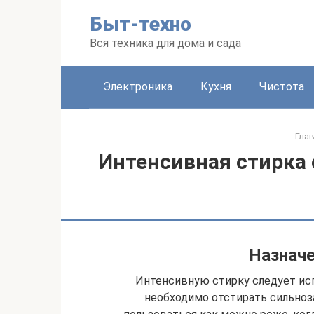
Перейти
Быт-техно
к
контенту
Вся техника для дома и сада
Электроника
Кухня
Чистота
Гла
Интенсивная стирка 
Назнач
Интенсивную стирку следует исп
необходимо отстирать сильноз