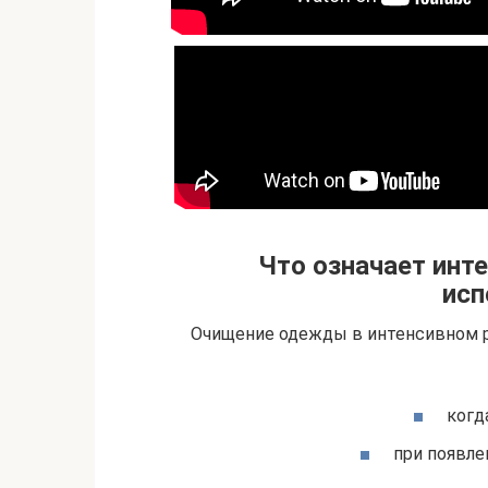
Что означает инте
исп
Очищение одежды в интенсивном р
когд
при появле