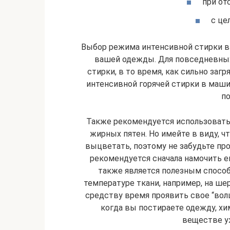
при от
с це
Выбор режима интенсивной стирки в 
вашей одежды. Для повседневных
стирки, в то время, как сильно за
интенсивной горячей стирки в ма
по
Также рекомендуется использовать
жирных пятен. Но имейте в виду, ч
выцветать, поэтому не забудьте про
рекомендуется сначала намочить е
также является полезным способ
температуре ткани, например, на ш
средству время проявить свое “волше
когда вы постираете одежду, х
веществе у