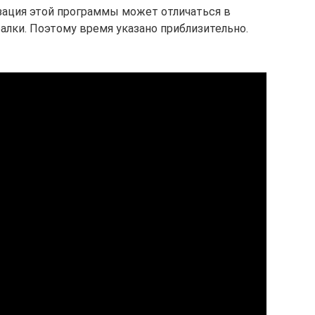
изация этой программы может отличаться в
алки. Поэтому время указано приблизительно.