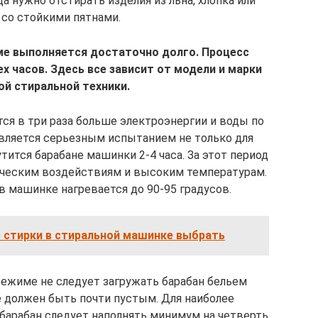
а нужно отстирать изделия из льна, хлопка или
 со стойкими пятнами.
е выполняется достаточно долго. Процесс
х часов. Здесь все зависит от модели и марки
ой стиральной техники.
ся в три раза больше электроэнергии и воды по
является серьезным испытанием не только для
рутится барабане машинки 2-4 часа. За этот период
ическим воздействиям и высоким температурам.
в машинке нагревается до 90-95 градусов.
с стирки в стиральной машинке выбрать
режиме не следует загружать барабан бельем
е должен быть почти пустым. Для наиболее
барабан следует наполнять минимум на четверть