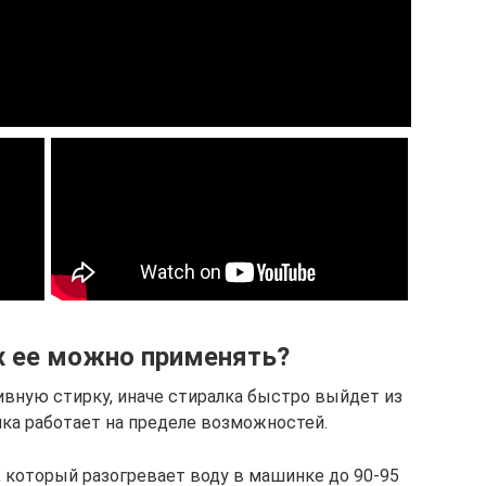
х ее можно применять?
ивную стирку, иначе стиралка быстро выйдет из
ика работает на пределе возможностей.
, который разогревает воду в машинке до 90-95