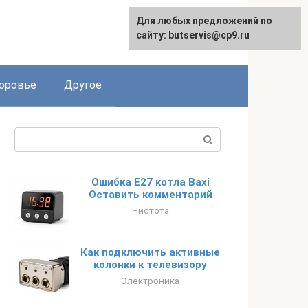
Для любых предложений по
English
сайту: butservis@cp9.ru
оровье
Другое
Поиск:
Ошибка Е27 котла Baxi
Оставить комментарий
Чистота
Как подключить активные
колонки к телевизору
Электроника