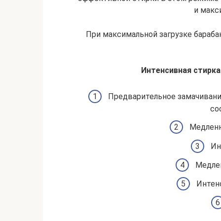
и макс
При максимальной загрузке бараб
Интенсивная стирка
Предварительное замачивание
со
Медленн
Ин
Медлен
Интен