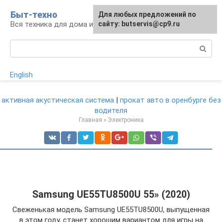
Перейти
Быт-техно
Для любых предложений по
к
Вся техника для дома и сада
сайту: butservis@cp9.ru
контенту
Поиск:
English
активная акустическая система
|
прокат авто в оренбурге без
водителя
Главная
»
Электроника
Samsung UE55TU8500U 55» (2020)
Свеженькая модель Samsung UE55TU8500U, выпущенная
в этом году, станет хорошим вариантом для игры на