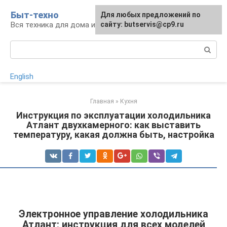
Перейти
Быт-техно
Для любых предложений по
к
Вся техника для дома и сада
сайту: butservis@cp9.ru
контенту
Поиск:
English
Главная
»
Кухня
Инструкция по эксплуатации холодильника
Атлант двухкамерного: как выставить
температуру, какая должна быть, настройка
Электронное управление холодильника
Атлант: инструкция для всех моделей