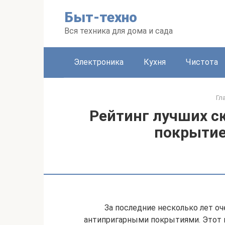
Перейти
Быт-техно
к
контенту
Вся техника для дома и сада
Электроника
Кухня
Чистота
Гл
Рейтинг лучших с
покрытие
За последние несколько лет оч
антипригарными покрытиями. Этот м