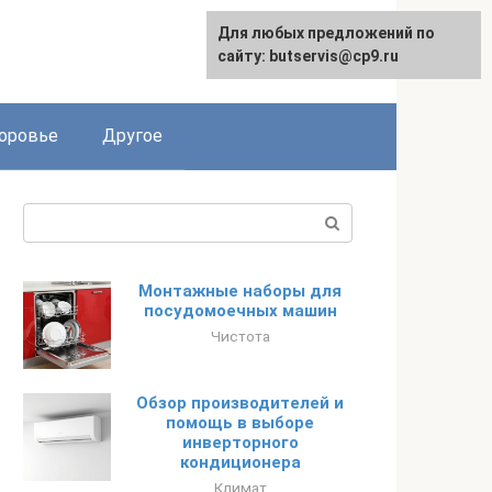
Для любых предложений по
English
сайту: butservis@cp9.ru
оровье
Другое
Поиск:
Монтажные наборы для
посудомоечных машин
Чистота
Обзор производителей и
помощь в выборе
инверторного
кондиционера
Климат