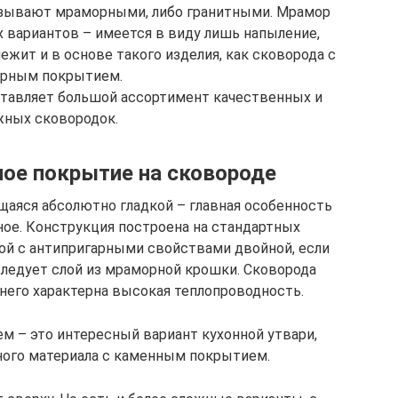
называют мраморными, либо гранитными. Мрамор
 вариантов – имеется в виду лишь напыление,
жит и в основе такого изделия, как сковорода с
рным покрытием.
ставляет большой ассортимент качественных и
ных сковородок.
ое покрытие на сковороде
аяся абсолютно гладкой – главная особенность
ное. Конструкция построена на стандартных
ой с антипригарными свойствами двойной, если
следует слой из мраморной крошки. Сковорода
 него характерна высокая теплопроводность.
 – это интересный вариант кухонной утвари,
ного материала с каменным покрытием.