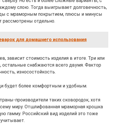
сверху. Но есть и более сложные варианты, с
аждому слою. Тогда выигрывает долговечность,
оды с мраморным покрытием, плюсы и минусы
т рассмотрены отдельно.
еварок для домашнего использования
ев, зависит стоимость изделия в итоге. Три или
й, остальные снабжаются всего двумя. Фактор
чность, износостойкость.
щи будет более комфортным и удобным.
траны-производители таких сковородок, хотя
всему миру. Отшлифованная мраморная крошка
ую гамму. Российский вид изделий это тоже
учитывает.