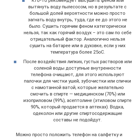
Кто-то рекомендует высушить феном или
вытянуть воду пылесосом, но в результате с
большой долей вероятности можно просто
загнать воду внутрь, туда, где ее до этого не
было. Сушить горячим феном категорически
нельзя, так как горячий воздух – это сам по себе
отрицательный фактор. Аналогично нельзя
сушить на батарее или в духовке, если у них
температура более 25оС.
После воздействия липких, густых растворов или
соленой воды доступные внутренности
телефона очищают, для этого используют
палочки для чистки ушей, зубочистки или спички
с намотанной ватой, которые желательно
смочить в спирте — медицинском (70%) или
изоприловом (99%), асептолине (этиловом спирте
90%, который продается в аптеках). Водка,
одеколон или другие спиртосодержащие
составы не подойдут.
Можно просто положить телефон на салфетку и