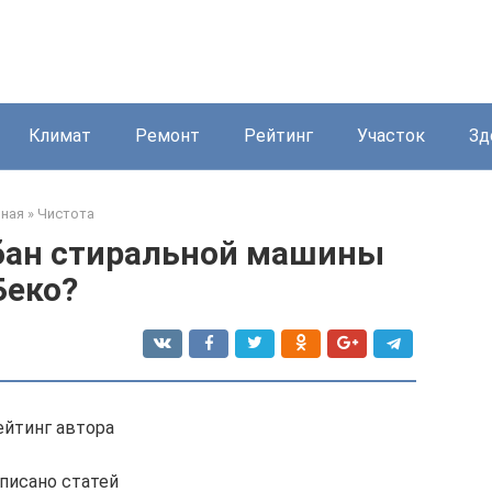
Климат
Ремонт
Рейтинг
Участок
Зд
вная
»
Чистота
абан стиральной машины
Беко?
ейтинг автора
писано статей