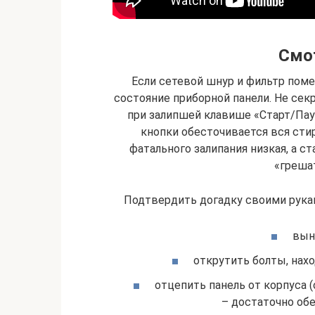
Смо
Если сетевой шнур и фильтр поме
состояние приборной панели. Не сек
при залипшей клавише «Старт/Пау
кнопки обесточивается вся сти
фатального залипания низкая, а с
«греша
Подтвердить догадку своими рука
вын
открутить болты, нах
отцепить панель от корпуса
– достаточно обе