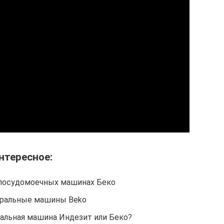
нтересное:
посудомоечных машинах Беко
ральные машины Beko
альная машина Индезит или Беко?