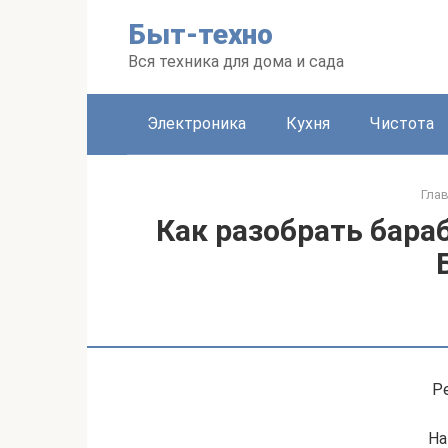
Перейти
Быт-техно
к
контенту
Вся техника для дома и сада
Электроника
Кухня
Чистота
Гла
Как разобрать бар
Р
На