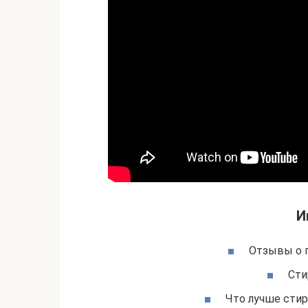
И
Отзывы о 
Сти
Что лучше стир