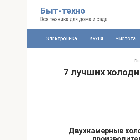
Перейти
Быт-техно
к
контенту
Вся техника для дома и сада
Электроника
Кухня
Чистота
Гл
7 лучших холоди
Двухкамерные холо
производител