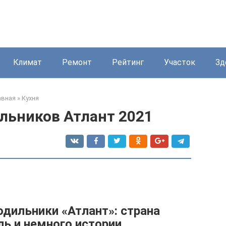
Климат
Ремонт
Рейтинг
Участок
Зд
авная
»
Кухня
льников Атлант 2021
дильники «Атлант»: страна
ь и немного истории