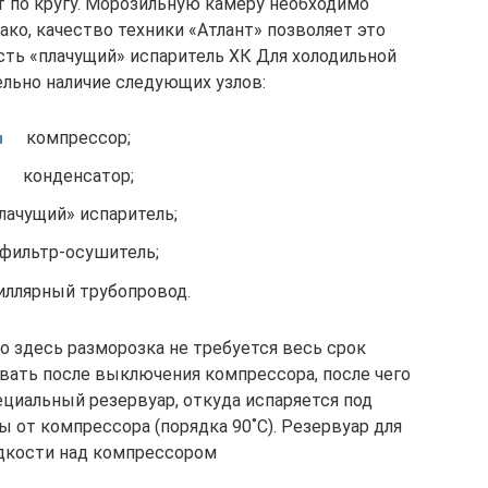
т по кругу. Морозильную камеру необходимо
ко, качество техники «Атлант» позволяет это
 есть «плачущий» испаритель ХК Для холодильной
ельно наличие следующих узлов:
компрессор;
конденсатор;
лачущий» испаритель;
фильтр-осушитель;
иллярный трубопровод.
 но здесь разморозка не требуется весь срок
ивать после выключения компрессора, после чего
ециальный резервуар, откуда испаряется под
от компрессора (порядка 90˚C). Резервуар для
дкости над компрессором