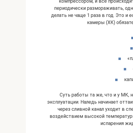
компрессором, и всё происходи
периодически размораживать, одна
делать не чаще 1 раза в год. Это и
камеры (ХК) обязат
«п
кап
Суть работы та же, что и у МК,
эксплуатации. Наледь начинает отта
через сливной канал уходит в сп
воздействием высокой температуры 
испарения жи