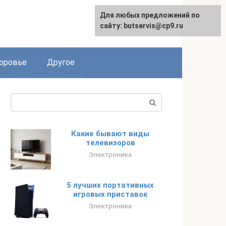
Для любых предложений по
Русский
сайту: butservis@cp9.ru
оровье
Другое
Поиск:
Какие бывают виды
телевизоров
Электроника
5 лучших портативных
игровых приставок
Электроника