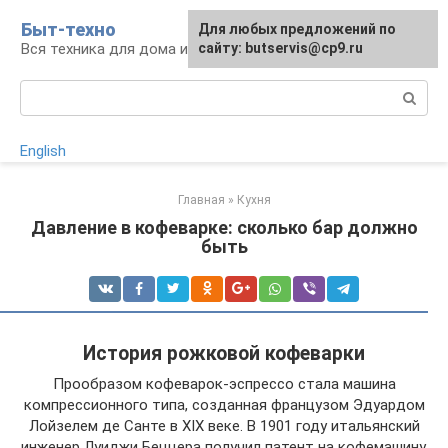
Перейти
Быт-техно
Для любых предложений по
к
Вся техника для дома и сада
сайту: butservis@cp9.ru
контенту
Поиск:
English
Главная
»
Кухня
Давление в кофеварке: сколько бар должно
быть
История рожковой кофеварки
Прообразом кофеварок-эспрессо стала машина
компрессионного типа, созданная французом Эдуардом
Лойзелем де Санте в XIX веке. В 1901 году итальянский
инженер Луиджи Беццера получил патент на кофемашину,