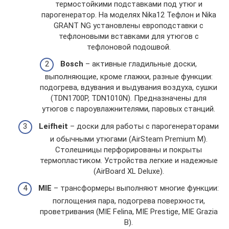
термостойкими подставками под утюг и
парогенератор. На моделях Nika12 Тефлон и Nika
GRANT NG установлены европодставки с
тефлоновыми вставками для утюгов с
тефлоновой подошвой.
Bosch
– активные гладильные доски,
выполняющие, кроме глажки, разные функции:
подогрева, вдувания и выдувания воздуха, сушки
(TDN1700P, TDN1010N). Предназначены для
утюгов с пароувлажнителями, паровых станций.
Leifheit
– доски для работы с парогенераторами
и обычными утюгами (AirSteam Premium M).
Столешницы перфорированы и покрыты
термопластиком. Устройства легкие и надежные
(AirBoard XL Deluxe).
MIE
– трансформеры выполняют многие функции:
поглощения пара, подогрева поверхности,
проветривания (MIE Felina, MIE Prestige, MIE Grazia
B).